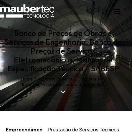
Banco de Preços de Obras e
Serviços de Engenharia, Banco de
Preços de Serviços
Eletromecânicos, Manual de
Especificação Técnica – SABESP
Home
All Portfolio items
Consultoria
Banco de Preços de Obras e Serviços de...
Empreendimen
Prestação de Serviços Técnicos