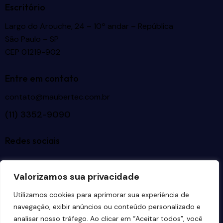
Escritório
Largo do Arouche, 24 – 10º andar – República
São Paulo – SP
CEP 01219-902
Entre em contato
contato@maubertec.com.br
(11) 3352-9090
Redes sociais
Valorizamos sua privacidade
Idiomas
Utilizamos cookies para aprimorar sua experiência de
navegação, exibir anúncios ou conteúdo personalizado e
analisar nosso tráfego. Ao clicar em “Aceitar todos”, você