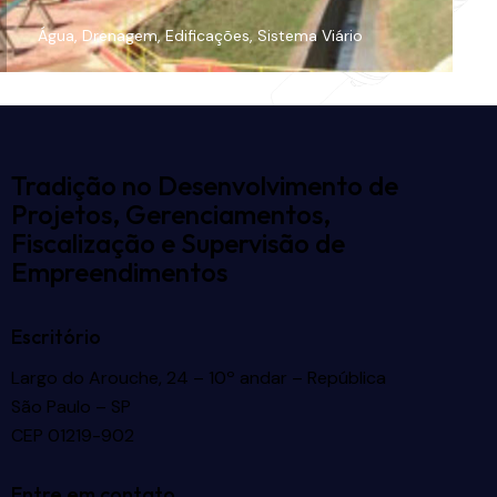
Água
,
Drenagem
,
Edificações
,
Sistema Viário
Tradição no Desenvolvimento de
Projetos, Gerenciamentos,
Fiscalização e Supervisão de
Empreendimentos
Escritório
Largo do Arouche, 24 – 10º andar – República
São Paulo – SP
CEP 01219-902
Entre em contato