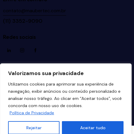
contato@maubertec.com.br
(11) 3352-9090
Redes sociais
Idiomas
Valorizamos sua privacidade
Utilizamos cookies para aprimorar sua experiência de
navegação, exibir anúncios ou conteúdo personalizado e
analisar nosso tráfego. Ao clicar em “Aceitar todos”, você
Maubertec Tecnologia em Engenharia
© 2026. Todos
concorda com nosso uso de cookies.
os direitos reservados. Desenvolvido por
Estúdio
Política de Privacidade
Copacabana
.
Rejeitar
Aceitar tudo