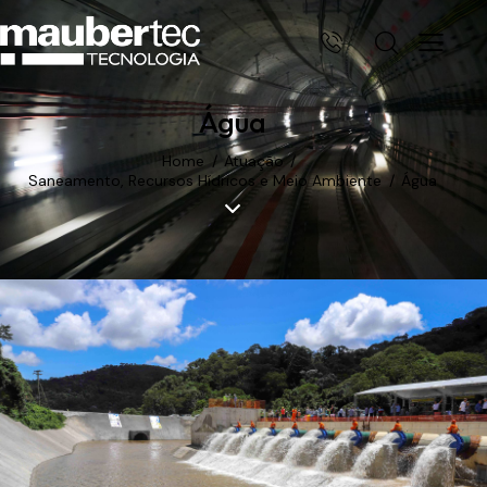
Água
Home
Atuação
Saneamento, Recursos Hídricos e Meio Ambiente
Água