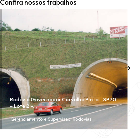
Confira nossos trabalhos
Rodovia Governador Carvalho Pinto – SP70
– Lote 2 –…
Gerenciamento e Supervisão
,
Rodovias