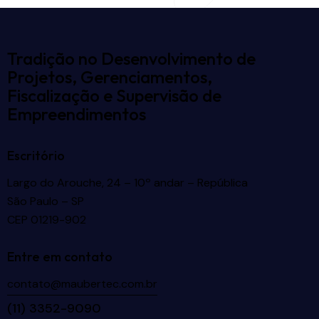
Tradição no Desenvolvimento de
Projetos, Gerenciamentos,
Fiscalização e Supervisão de
Empreendimentos
Escritório
Largo do Arouche, 24 – 10º andar – República
São Paulo – SP
CEP 01219-902
Entre em contato
contato@maubertec.com.br
(11) 3352-9090