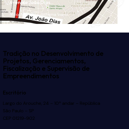
Avenida João Dias…
Meio Ambiente
,
Sistema Viário
Tradição no Desenvolvimento de
Projetos, Gerenciamentos,
Fiscalização e Supervisão de
Empreendimentos
Escritório
Largo do Arouche, 24 – 10º andar – República
São Paulo – SP
CEP 01219-902