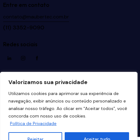
Entre em contato
contato@maubertec.com.br
(11) 3352-9090
Redes sociais
Idiomas
Valorizamos sua privacidade
Utilizamos cookies para aprimorar sua experiência de
navegação, exibir anúncios ou conteúdo personalizado e
analisar nosso tráfego. Ao clicar em “Aceitar todos”, você
Maubertec Tecnologia em Engenharia
© 2026. Todos
concorda com nosso uso de cookies.
os direitos reservados. Desenvolvido por
Estúdio
Política de Privacidade
Copacabana
.
Rejeitar
Aceitar tudo