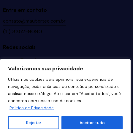
Entre em contato
contato@maubertec.com.br
(11) 3352-9090
Redes sociais
Valorizamos sua privacidade
Idiomas
Utilizamos cookies para aprimorar sua experiência de
navegação, exibir anúncios ou conteúdo personalizado e
analisar nosso tráfego. Ao clicar em “Aceitar todos”, você
concorda com nosso uso de cookies.
Política de Privacidade
Maubertec Tecnologia em Engenharia
© 2026. Todos
os direitos reservados. Desenvolvido por
Estúdio
Rejeitar
Aceitar tudo
Copacabana
.