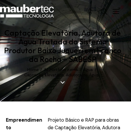
Captação Elevatória, Adutora de
Água Tratada do Sistema
Produtor Baixo Juqueri em Franco
da Rocha – SABESP
Home
All Portfolio items
Água
Captação Elevatória, Adutora de Água...
Empreendimen
Projeto Básico e RAP para obras
to
de Captação Elevatória, Adutora