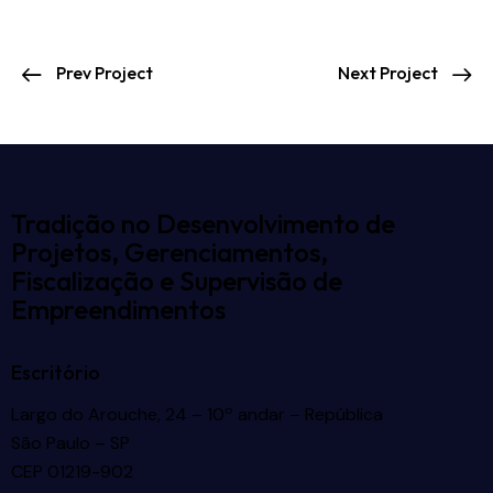
Prev Project
Next Project
Tradição no Desenvolvimento de
Projetos, Gerenciamentos,
Fiscalização e Supervisão de
Empreendimentos
Escritório
Largo do Arouche, 24 – 10º andar – República
São Paulo – SP
CEP 01219-902