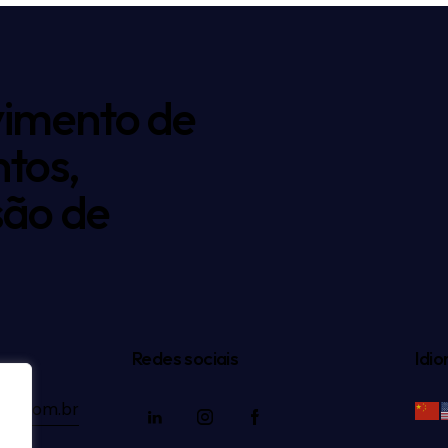
vimento de
tos,
são de
Redes sociais
Idi
ec.com.br