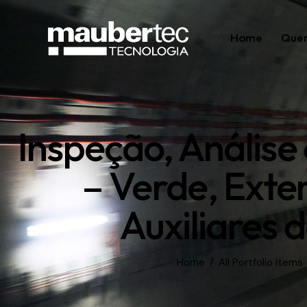
Home
Que
Inspeção, Análise
– Verde, Exte
Auxiliares
Home
All Portfolio items