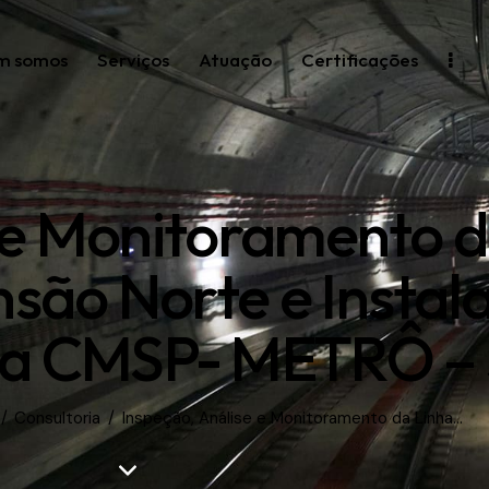
m somos
Serviços
Atuação
Certificações
 e Monitoramento d
nsão Norte e Instal
 da CMSP- METRÔ –
Consultoria
Inspeção, Análise e Monitoramento da Linha...