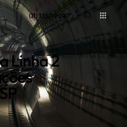
(11) 3352-9090
a Linha 2
ações
 SP