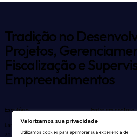
Tradição no Desenvol
Projetos, Gerenciamen
Fiscalização e Supervi
Empreendimentos
Escritório
Entre em contato
Valorizamos sua privacidade
Largo do Arouche, 24 – 10º
contato@maubert
Utilizamos cookies para aprimorar sua experiência de
andar – República