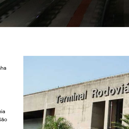
nha
ia
São