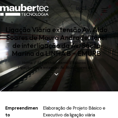
Ligação Viária extensão Av. Aldo
Soares de Moura Andrade, túnel
de interligação da Av. Santa
Marina da LINHA B – EMURB
Home
All Portfolio items
Básicos
Ligação Viária extensão Av. Aldo Soares de...
Empreendimen
Elaboração de Projeto Básico e
to
Executivo da ligação viária