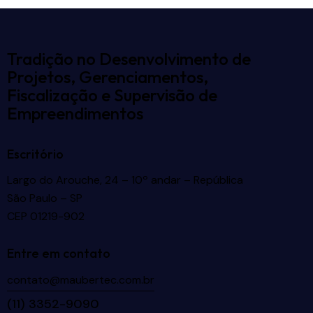
Tradição no Desenvolvimento de
Projetos, Gerenciamentos,
Fiscalização e Supervisão de
Empreendimentos
Escritório
Largo do Arouche, 24 – 10º andar – República
São Paulo – SP
CEP 01219-902
Entre em contato
contato@maubertec.com.br
(11) 3352-9090