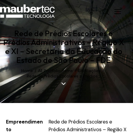
Rede de Prédios Escolares e
Prédios Administrativos – Região X
e XI – Secretaria da Educação do
Estado de São Paulo – FDE
Home
All Portfolio items
Edificações
Rede de Prédios Escolares e Prédios...
Empreendimen
Rede de Prédios Escolares e
to
Prédios Administrativos – Região X