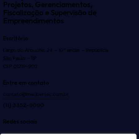
Projetos, Gerenciamentos,
Fiscalização e Supervisão de
Empreendimentos
Escritório
Largo do Arouche, 24 – 10º andar – República
São Paulo – SP
CEP 01219-902
Entre em contato
contato@maubertec.com.br
(11) 3352-9090
Redes sociais