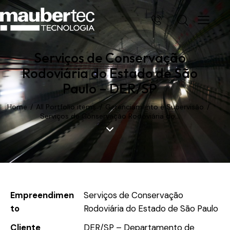
Serviços de Conservação
Rodoviária do Estado de São
Paulo – DER/SP
Home
All Portfolio items
Gerenciamento e Supervisão
Serviços de Conservação Rodoviária do...
Empreendimen
Serviços de Conservação
to
Rodoviária do Estado de São Paulo
Cliente
DER/SP – Departamento de