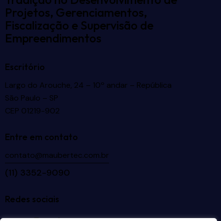
Projetos, Gerenciamentos,
Fiscalização e Supervisão de
Empreendimentos
Escritório
Largo do Arouche, 24 – 10º andar – República
São Paulo – SP
CEP 01219-902
Entre em contato
contato@maubertec.com.br
(11) 3352-9090
Redes sociais