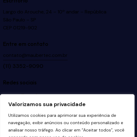
Escritório
Largo do Arouche, 24 – 10º andar – República
São Paulo – SP
CEP 01219-902
Entre em contato
contato@maubertec.com.br
(11) 3352-9090
Redes sociais
Valorizamos sua privacidade
Idiomas
Utilizamos cookies para aprimorar sua experiência de
navegação, exibir anúncios ou conteúdo personalizado e
analisar nosso tráfego. Ao clicar em “Aceitar todos”, você