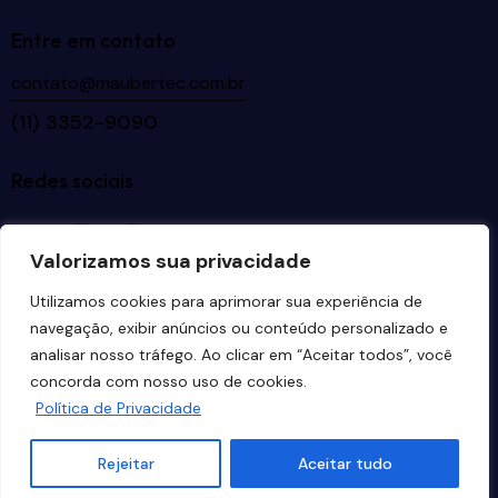
Entre em contato
contato@maubertec.com.br
(11) 3352-9090
Redes sociais
Valorizamos sua privacidade
Idiomas
Utilizamos cookies para aprimorar sua experiência de
navegação, exibir anúncios ou conteúdo personalizado e
analisar nosso tráfego. Ao clicar em “Aceitar todos”, você
concorda com nosso uso de cookies.
Política de Privacidade
Maubertec Tecnologia em Engenharia
© 2026. Todos
os direitos reservados. Desenvolvido por
Estúdio
Rejeitar
Aceitar tudo
Copacabana
.