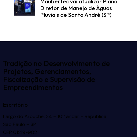
Maubertec vai atualizar Plano
Diretor de Manejo de Águas
Pluviais de Santo André (SP)
Tradição no Desenvolvimento de
Projetos, Gerenciamentos,
Fiscalização e Supervisão de
Empreendimentos
Escritório
Largo do Arouche, 24 – 10º andar – República
São Paulo – SP
CEP 01219-902