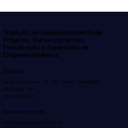
Tradição no Desenvolvimento de
Projetos, Gerenciamentos,
Fiscalização e Supervisão de
Empreendimentos
Escritório
Largo do Arouche, 24 – 10º andar – República
São Paulo – SP
CEP 01219-902
Entre em contato
contato@maubertec.com.br