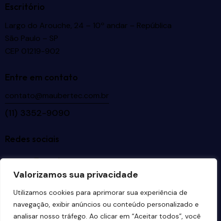
Escritório
Largo do Arouche, 24 – 10º andar – República
São Paulo – SP
CEP 01219-902
Entre em contato
contato@maubertec.com.br
(11) 3352-9090
Redes sociais
Valorizamos sua privacidade
Idiomas
Utilizamos cookies para aprimorar sua experiência de
navegação, exibir anúncios ou conteúdo personalizado e
analisar nosso tráfego. Ao clicar em “Aceitar todos”, você