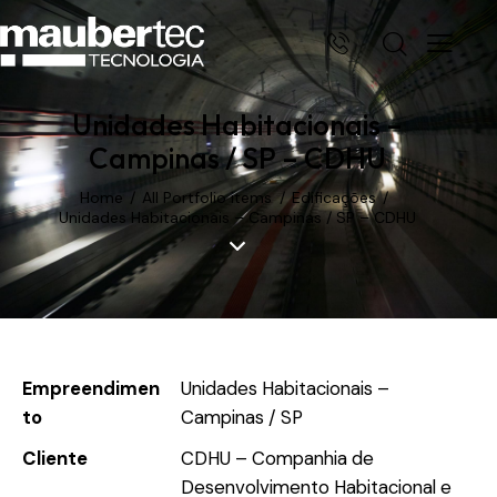
Unidades Habitacionais –
Campinas / SP – CDHU
Home
All Portfolio items
Edificações
Unidades Habitacionais – Campinas / SP – CDHU
Empreendimen
Unidades Habitacionais –
to
Campinas / SP
Cliente
CDHU – Companhia de
Desenvolvimento Habitacional e